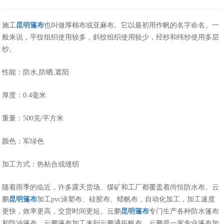
施工
昆明篷布
也叫做厚棉布或亚麻布。它以最初用作帆的名字命名。一
般来说，平纹组织使用较多，斜纹组织使用较少，经纱和纬纱使用多层
纱。
性能：防水,防晒,遮阳
厚度：0.4毫米
重量：500克/平方米
颜色：军绿色
加工方式：热粘合或缝纫
随着雨季的临近，许多露天货场、煤矿和工厂都覆盖着尚恒防水布。云
鹏
昆明篷布
加工pvc涂塑布、硅胶布、蜡帆布，自动化加工，加工速度
更快，效率更高，交货时间更短。云鹏
昆明篷布
专门生产各种防水篷布
和防油篷布。云鹏篷布加工来到云鹏通拓帆布。云鹏是一家专业篷布加